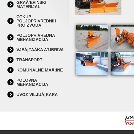
GRAÄ‘EVINSKI
MATERIJAL
OTKUP
POLJOPRIVREDNIH
PROIZVODA
POLJOPRIVREDNA
MEHANIZACIJA
VJEÅ¡TAÄKA Ä‘UBRIVA
TRANSPORT
KOMUNALNE MAÅ¡INE
POLOVNA
MEHANIZACIJA
UVOZ VILJUÅ¡KARA